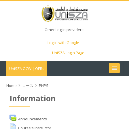
Other Log in providers:
Log in with Google
UniSZA Login Page
UniSZA OCW | OERs
My Courses
Home
コース
PHPS
Information
e-Aduan
e-Learning Website
Announcements
Course's Instructor
UniSZA Website