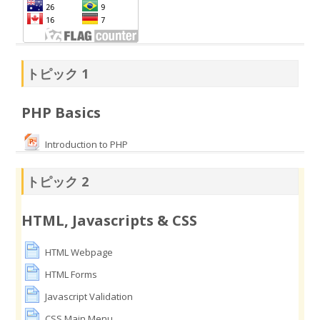
トピック 1
PHP Basics
Introduction to PHP
トピック 2
HTML, Javascripts & CSS
HTML Webpage
HTML Forms
Javascript Validation
CSS Main Menu