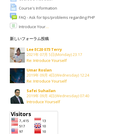
Course's Information
日本語 ‎(ja)‎
FAQ - Ask for tips/problems regarding PHP
コ
Introduce Yourself
ー
送
ス
信
新しいフォーラム投稿
を
検
Lee EC20 073 Terry
2021年 07月 5日(Monday) 23:17
索
Re: Introduce Yourself
す
る
Umar Roslan
2019年 09月 4日(Wednesday) 12:24
Re: Introduce Yourself
Safei Suhailan
2019年 09月 4日(Wednesday) 07:40
Introduce Yourself