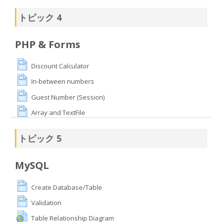
トピック 4
PHP & Forms
Discount Calculator
In-between numbers
Guest Number (Session)
Array and TextFile
トピック 5
MySQL
Create Database/Table
Validation
Table Relationship Diagram