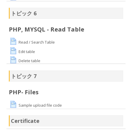
トピック 6
PHP, MYSQL - Read Table
Read / Search Table
Edit table
Delete table
トピック 7
PHP- Files
Sample upload file code
Certificate