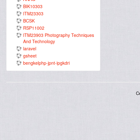
BIK10303
ITM23303
BCSK
RSP11002
ITM23903 Photography Techniques
And Technology
laravel
gsheet
bengkelphp-jpnt-ipgkdri
C