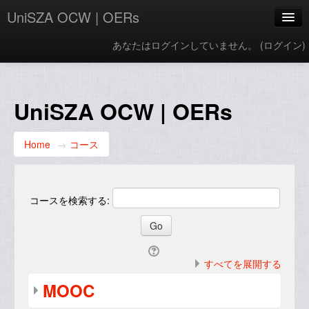
UniSZA OCW | OERs
あなたはログインしていません。 (
ログイン
)
My Courses
e-Aduan
UniSZA OCW | OERs
e-Learning Website
Home
→
コース
UniSZA Website
Japanese ‎(ja_kids)‎
コースを検索する:
すべてを展開する
MOOC