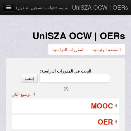
UniSZA OCW | OERs
لم يتم دخولك. (
تسجيل الدخول
)
My Courses
e-Aduan
UniSZA OCW | OERs
e-Learning Website
الصفحة الرئيسية
←
المقررات الدراسية
UniSZA Website
العربية ‎(ar)‎
البحث في المقررات الدراسية:
توسيع الكل
MOOC
OER