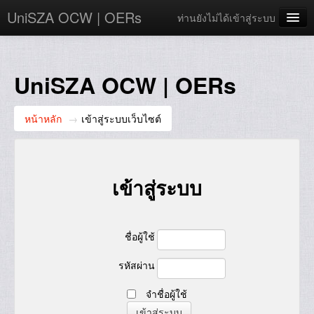
UniSZA OCW | OERs
ท่านยังไม่ได้เข้าสู่ระบบ
My Courses
e-Aduan
UniSZA OCW | OERs
e-Learning Website
หน้าหลัก
→
เข้าสู่ระบบเว็บไซต์
UniSZA Website
Thai ‎(th)‎
เข้าสู่ระบบ
ชื่อผู้ใช้
รหัสผ่าน
จำชื่อผู้ใช้