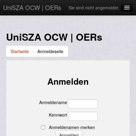
UniSZA OCW | OERs
Sie sind nicht angemeldet.
My Courses
e-Aduan
UniSZA OCW | OERs
e-Learning Website
Startseite
→
Anmeldeseite
UniSZA Website
Deutsch ‎(de)‎
Anmelden
Anmeldename
Kennwort
Anmeldenamen merken