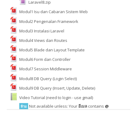
Laravel8.zip
Modul1 Isu dan Cabaran Sistem Web
Thai ‎(th)‎
Modul2 Pengenalan Framework
ค้นหา
Modul3 Instalasi Laravel
รายวิชา
ส่ง
Modul4 Views dan Routes
Modul5 Blade dan Layout Template
Modul6 Form dan Controller
Modul7 Session Middleware
Modul8 DB Query (Login Select)
Modul9 DB Query (Insert, Update, Delete)
Video Tutorial (need to login - use gmail)
Not available unless: Your
อีเมล
contains
@
ห้าม