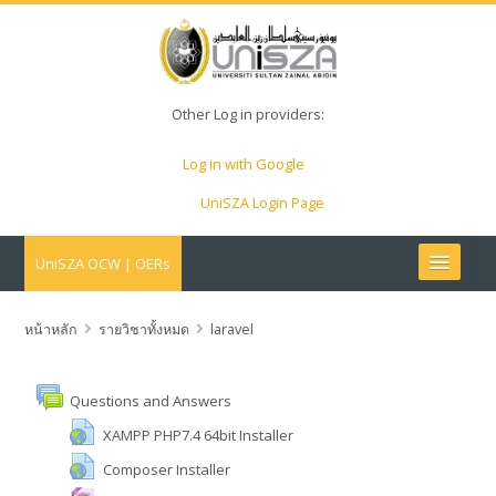
Other Log in providers:
Log in with Google
UniSZA Login Page
UniSZA OCW | OERs
My Courses
หน้าหลัก
รายวิชาทั้งหมด
laravel
e-Aduan
Questions and Answers
e-Learning Website
XAMPP PHP7.4 64bit Installer
Composer Installer
UniSZA Website