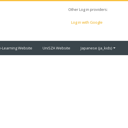
Other Log in providers:
Log in with Google
e-Learning Website
UniSZA Website
Japanese ‎(ja_kids)‎