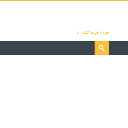
UniSZA Login Page
コ
ー
送
ス
信
を
検
索
す
る