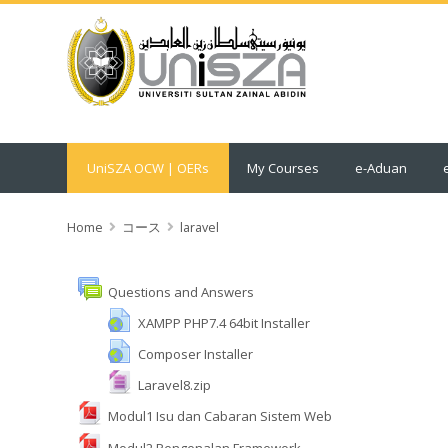
UniSZA OCW | OERs
My Courses
e-Aduan
Home
コース
laravel
Questions and Answers
XAMPP PHP7.4 64bit Installer
Composer Installer
Laravel8.zip
Modul1 Isu dan Cabaran Sistem Web
Modul2 Pengenalan Framework