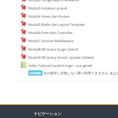
Modul3 Instalasi Laravel
Modul4 Views dan Routes
Modul5 Blade dan Layout Template
Modul6 Form dan Controller
Modul7 Session Middleware
Modul8 DB Query (Login Select)
Modul9 DB Query (Insert, Update, Delete)
Video Tutorial (need to login - use gmail)
次の条件に合致しない限り利用できません: あな
利用制限
ナビゲーション