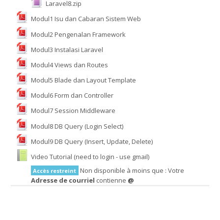
Laravel8.zip
Modul1 Isu dan Cabaran Sistem Web
Français ‎(fr)‎
Modul2 Pengenalan Framework
Rechercher
Modul3 Instalasi Laravel
des
Envoye
cours
Modul4 Views dan Routes
Modul5 Blade dan Layout Template
Modul6 Form dan Controller
Modul7 Session Middleware
Modul8 DB Query (Login Select)
Modul9 DB Query (Insert, Update, Delete)
Video Tutorial (need to login - use gmail)
Non disponible à moins que : Votre
Accès restreint
Adresse de courriel
contienne
@