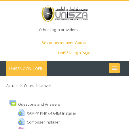
Other Log in providers:
Se connecter avec Google
UniSZA Login Page
UniSZA OCW | OERs
My Courses
Accueil
Cours
laravel
e-Aduan
Questions and Answers
e-Learning Website
XAMPP PHP7.4 64bit Installer
Composer Installer
UniSZA Website