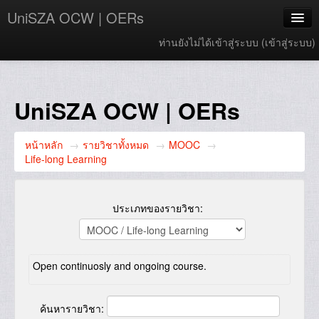
UniSZA OCW | OERs
ท่านยังไม่ได้เข้าสู่ระบบ (
เข้าสู่ระบบ
)
My Courses
e-Aduan
UniSZA OCW | OERs
e-Learning Website
หน้าหลัก
→
รายวิชาทั้งหมด
→
MOOC
→
UniSZA Website
Life-long Learning
Thai ‎(th)‎
ประเภทของรายวิชา:
Open continuosly and ongoing course.
ค้นหารายวิชา: