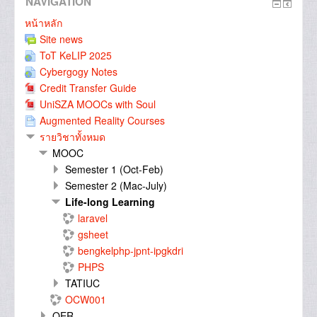
NAVIGATION
หน้าหลัก
Site news
ToT KeLIP 2025
Cybergogy Notes
Credit Transfer Guide
UniSZA MOOCs with Soul
Augmented Reality Courses
รายวิชาทั้งหมด
MOOC
Semester 1 (Oct-Feb)
Semester 2 (Mac-July)
Life-long Learning
laravel
gsheet
bengkelphp-jpnt-ipgkdri
PHPS
TATIUC
OCW001
OER