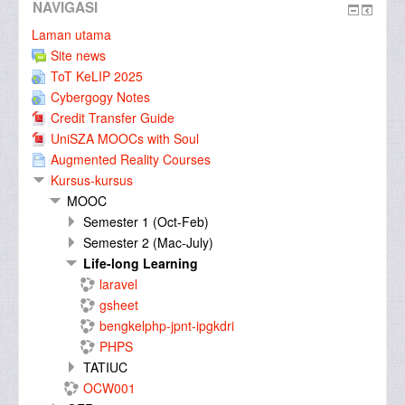
NAVIGASI
Laman utama
Site news
ToT KeLIP 2025
Cybergogy Notes
Credit Transfer Guide
UniSZA MOOCs with Soul
Augmented Reality Courses
Kursus-kursus
MOOC
Semester 1 (Oct-Feb)
Semester 2 (Mac-July)
Life-long Learning
laravel
gsheet
bengkelphp-jpnt-ipgkdri
PHPS
TATIUC
OCW001