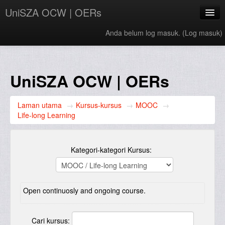
UniSZA OCW | OERs
Anda belum log masuk. (
Log masuk
)
My Courses
e-Aduan
UniSZA OCW | OERs
e-Learning Website
Laman utama
→
Kursus-kursus
→
MOOC
→
UniSZA Website
Life-long Learning
Bahasa Melayu ‎(ms)‎
Kategori-kategori Kursus:
Open continuosly and ongoing course.
Cari kursus: