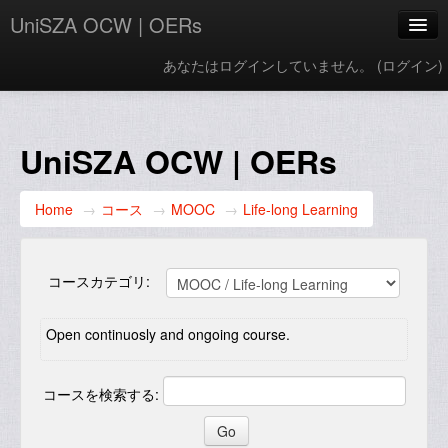
UniSZA OCW | OERs
あなたはログインしていません。 (
ログイン
)
My Courses
e-Aduan
UniSZA OCW | OERs
e-Learning Website
Home
→
コース
→
MOOC
→
Life-long Learning
UniSZA Website
日本語 ‎(ja)‎
コースカテゴリ:
Open continuosly and ongoing course.
コースを検索する: