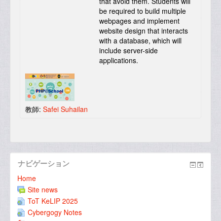
that avoid them. Students will
be required to build multiple
webpages and implement
website design that interacts
with a database, which will
include server-side
applications.
教師:
Safei Suhailan
ナビゲーション
Home
Site news
ToT KeLIP 2025
Cybergogy Notes