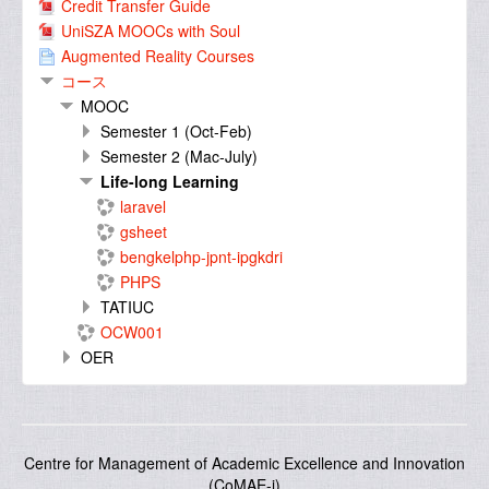
Credit Transfer Guide
UniSZA MOOCs with Soul
Augmented Reality Courses
コース
MOOC
Semester 1 (Oct-Feb)
Semester 2 (Mac-July)
Life-long Learning
laravel
gsheet
bengkelphp-jpnt-ipgkdri
PHPS
TATIUC
OCW001
OER
Centre for Management of Academic Excellence and Innovation
(CoMAE-i)