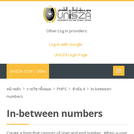
Other Log in providers:
Log in with Google
UniSZA Login Page
UniSZA OCW | OERs
My Courses
หน้าหลัก
รายวิชาทั้งหมด
PHPS
หัวข้อ 4
In-between
numbers
e-Aduan
In-between numbers
e-Learning Website
Create a form that consists of start and end number. When a user
UniSZA Website