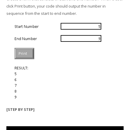
click Print button, your code should output the number in
sequence from the start to end number.
Thai ‎(th)‎
ค้นหา
รายวิชา
ส่ง
[STEP BY STEP]