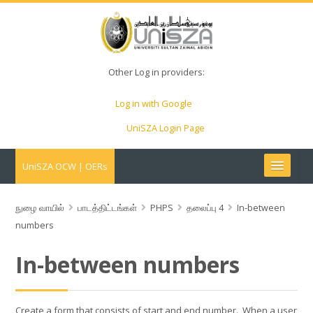
Other Log in providers:
Log in with Google
UniSZA Login Page
UniSZA OCW | OERs
My Courses
நுழை வாயில்
பாடத்திட்டங்கள்
PHPS
தலைப்பு 4
In-between
numbers
e-Aduan
In-between numbers
e-Learning Website
Create a form that consists of start and end number. When a user
UniSZA Website