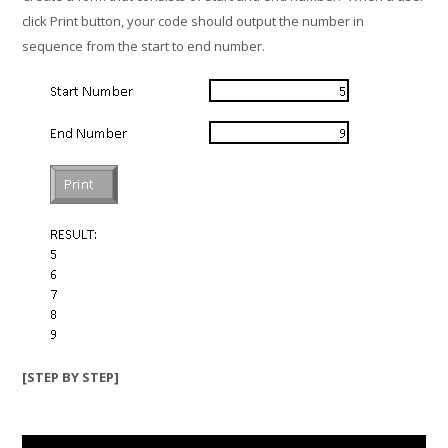
click Print button, your code should output the number in
sequence from the start to end number.
Tamil ‎(ta)‎
பாடத்திட்டத்தைத்
தேடு
Submit
[STEP BY STEP]