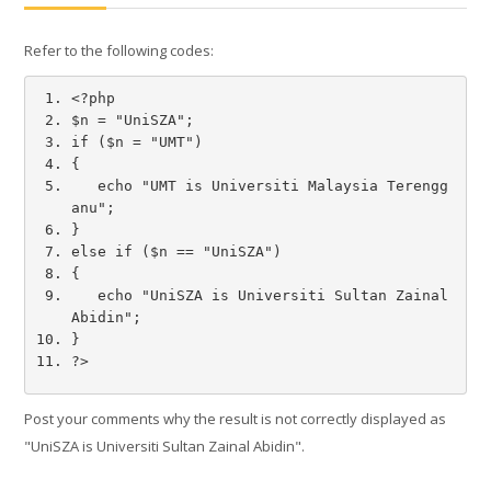
Refer to the following codes:
Tamil ‎(ta)‎
பாடத்திட்டத்தைத்
<?php
தேடு
Submit
$n = "UniSZA"; 
if ($n = "UMT")
{
   echo "UMT is Universiti Malaysia Terengg
anu";
}
else if ($n == "UniSZA")
{
   echo "UniSZA is Universiti Sultan Zainal 
Abidin";
}
?>
Post your comments why the result is not correctly displayed as
"UniSZA is Universiti Sultan Zainal Abidin".