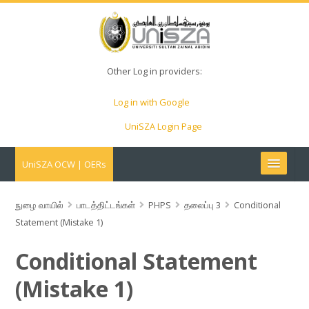
Other Log in providers:
Log in with Google
UniSZA Login Page
UniSZA OCW | OERs
My Courses
நுழை வாயில்
பாடத்திட்டங்கள்
PHPS
தலைப்பு 3
Conditional
Statement (Mistake 1)
e-Aduan
Conditional Statement
e-Learning Website
(Mistake 1)
UniSZA Website