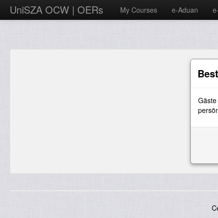
UniSZA OCW | OERs
My Courses
e-Aduan
e
Best
Gäste 
persön
C