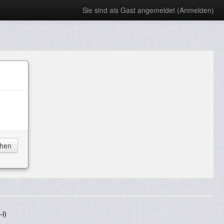
Sie sind als Gast angemeldet (
Anmelden
)
i)