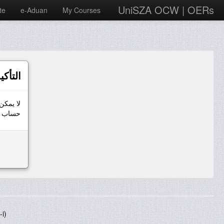
UniSZA OCW | OERs
te
e-Aduan
My Courses
التأكي
لا يمكن
حساب ال
i)