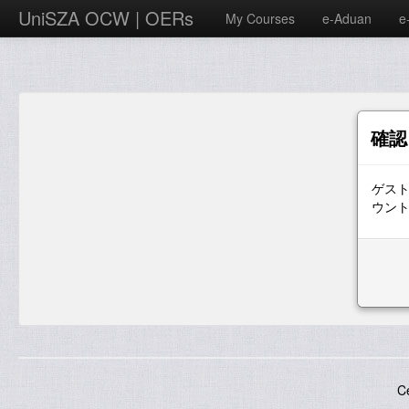
UniSZA OCW | OERs
My Courses
e-Aduan
e
確認
ゲス
ウン
C