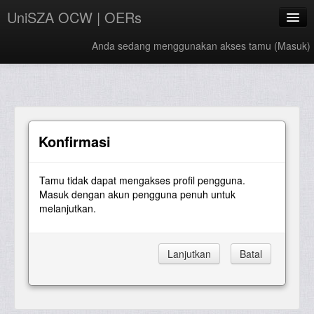
UniSZA OCW | OERs
Anda sedang menggunakan akses tamu (
Masuk
)
My Courses
e-Aduan
e-Learning Website
Konfirmasi
UniSZA Website
Tamu tidak dapat mengakses profil pengguna.
Bahasa Indonesia ‎(id)‎
Masuk dengan akun pengguna penuh untuk
melanjutkan.