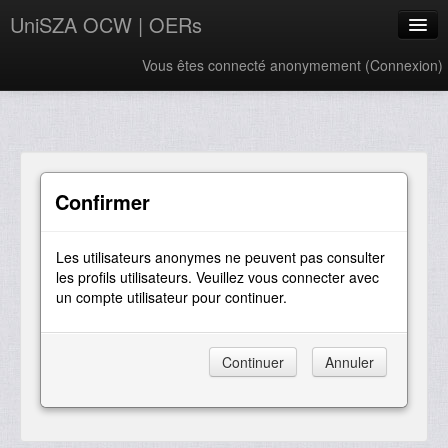
UniSZA OCW | OERs
Vous êtes connecté anonymement (
Connexion
)
My Courses
e-Aduan
e-Learning Website
Confirmer
UniSZA Website
Les utilisateurs anonymes ne peuvent pas consulter
Français ‎(fr)‎
les profils utilisateurs. Veuillez vous connecter avec
un compte utilisateur pour continuer.