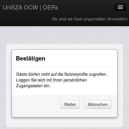
UniSZA OCW | OERs
Sie sind als Gast angemeldet (
Anmelden
)
My Courses
e-Aduan
e-Learning Website
Bestätigen
UniSZA Website
Gäste dürfen nicht auf die Nutzerprofile zugreifen.
Deutsch ‎(de)‎
Loggen Sie sich mit Ihren persönlichen
Zugangsdaten ein.