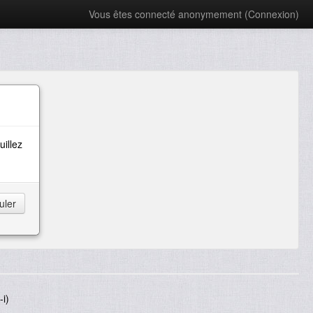
Vous êtes connecté anonymement (
Connexion
)
uillez
i)