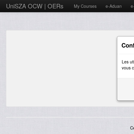
UniSZA OCW | OERs
My Courses
e-Aduan
e
Con
Les ut
vous c
C