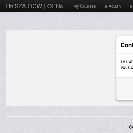
UniSZA OCW | OERs
My Courses
e-Aduan
e
Con
Les ut
vous c
C