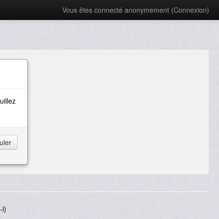
Vous êtes connecté anonymement (
Connexion
)
uillez
i)