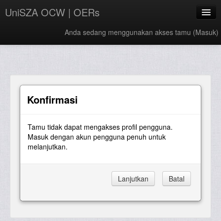
UniSZA OCW | OERs
Anda sedang menggunakan akses tamu (
Masuk
)
My Courses
e-Aduan
e-Learning Website
Konfirmasi
UniSZA Website
Tamu tidak dapat mengakses profil pengguna.
Bahasa Indonesia ‎(id)‎
Masuk dengan akun pengguna penuh untuk
melanjutkan.