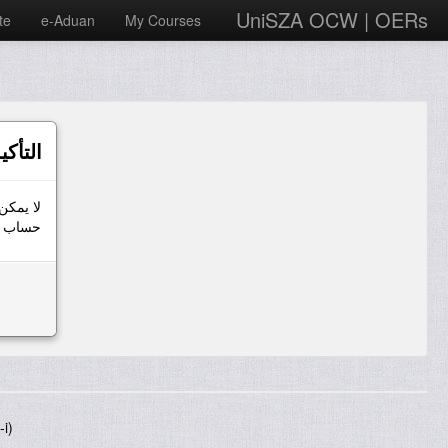
UniSZA OCW | OERs
te
e-Aduan
My Courses
التأكي
لا يمكن
حساب ال
i)