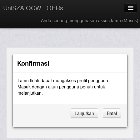
UniSZA OCW | OERs
Anda sedang menggunakan akses tamu (
Masuk
)
My Courses
e-Aduan
e-Learning Website
Konfirmasi
UniSZA Website
Tamu tidak dapat mengakses profil pengguna.
Bahasa Indonesia ‎(id)‎
Masuk dengan akun pengguna penuh untuk
melanjutkan.