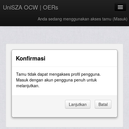
UniSZA OCW | OERs
Anda sedang menggunakan akses tamu (
Masuk
)
My Courses
e-Aduan
e-Learning Website
Konfirmasi
UniSZA Website
Tamu tidak dapat mengakses profil pengguna.
Bahasa Indonesia ‎(id)‎
Masuk dengan akun pengguna penuh untuk
melanjutkan.