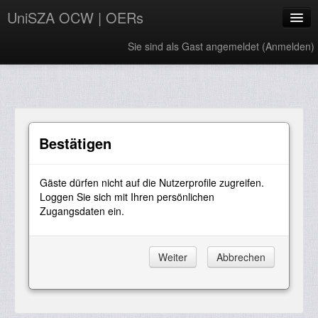
UniSZA OCW | OERs
Sie sind als Gast angemeldet (
Anmelden
)
My Courses
e-Aduan
e-Learning Website
Bestätigen
UniSZA Website
Gäste dürfen nicht auf die Nutzerprofile zugreifen.
Deutsch ‎(de)‎
Loggen Sie sich mit Ihren persönlichen
Zugangsdaten ein.