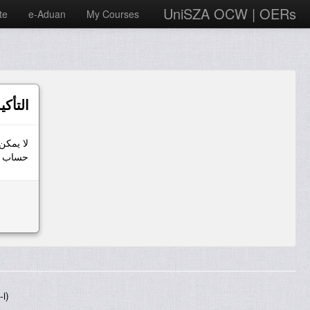
UniSZA OCW | OERs
te
e-Aduan
My Courses
التأكي
لا يمكن
حساب ال
i)