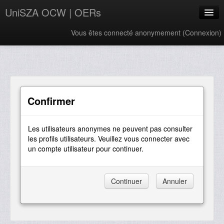
UniSZA OCW | OERs
Vous êtes connecté anonymement (
Connexion
)
My Courses
e-Aduan
e-Learning Website
Confirmer
UniSZA Website
Les utilisateurs anonymes ne peuvent pas consulter
Français ‎(fr)‎
les profils utilisateurs. Veuillez vous connecter avec
un compte utilisateur pour continuer.