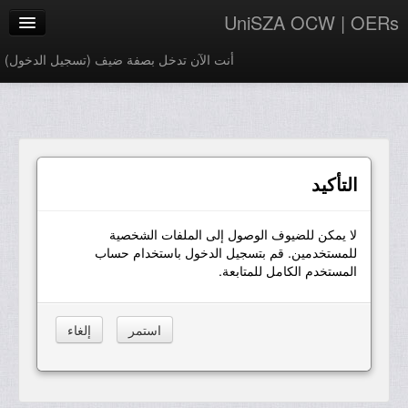
UniSZA OCW | OERs
أنت الآن تدخل بصفة ضيف (
تسجيل الدخول
)
My Courses
e-Aduan
e-Learning Website
التأكيد
UniSZA Website
لا يمكن للضيوف الوصول إلى الملفات الشخصية
العربية ‎(ar)‎
للمستخدمين. قم بتسجيل الدخول باستخدام حساب
المستخدم الكامل للمتابعة.