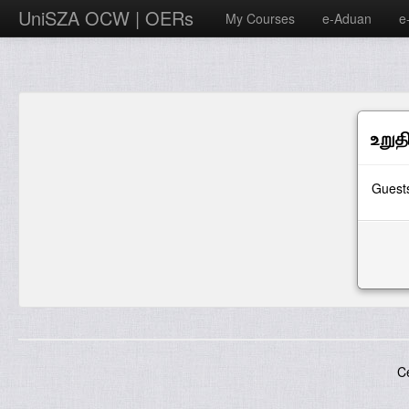
UniSZA OCW | OERs
My Courses
e-Aduan
e
உறுத
Guests
C