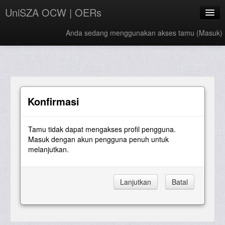
UniSZA OCW | OERs
Anda sedang menggunakan akses tamu (
Masuk
)
My Courses
e-Aduan
e-Learning Website
Konfirmasi
UniSZA Website
Tamu tidak dapat mengakses profil pengguna.
Bahasa Indonesia ‎(id)‎
Masuk dengan akun pengguna penuh untuk
melanjutkan.