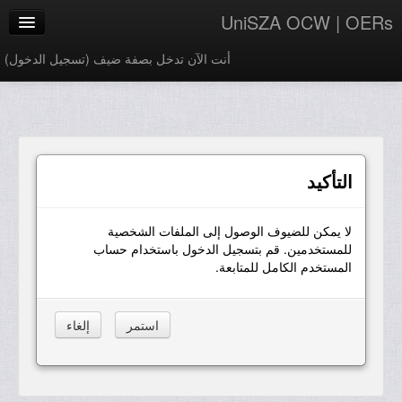
UniSZA OCW | OERs
أنت الآن تدخل بصفة ضيف (
تسجيل الدخول
)
My Courses
e-Aduan
e-Learning Website
التأكيد
UniSZA Website
لا يمكن للضيوف الوصول إلى الملفات الشخصية
العربية ‎(ar)‎
للمستخدمين. قم بتسجيل الدخول باستخدام حساب
المستخدم الكامل للمتابعة.