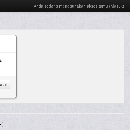
Anda sedang menggunakan akses tamu (
Masuk
)
a
i)