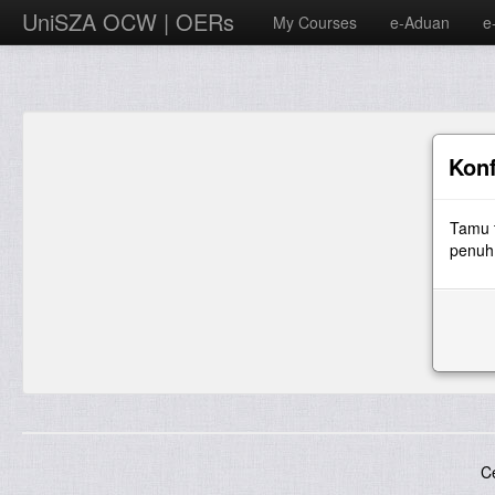
UniSZA OCW | OERs
My Courses
e-Aduan
e
Konf
Tamu 
penuh 
C