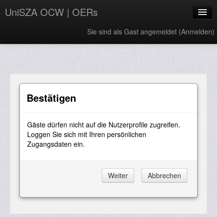
UniSZA OCW | OERs
Sie sind als Gast angemeldet (
Anmelden
)
My Courses
e-Aduan
e-Learning Website
Bestätigen
UniSZA Website
Gäste dürfen nicht auf die Nutzerprofile zugreifen.
Deutsch ‎(de)‎
Loggen Sie sich mit Ihren persönlichen
Zugangsdaten ein.