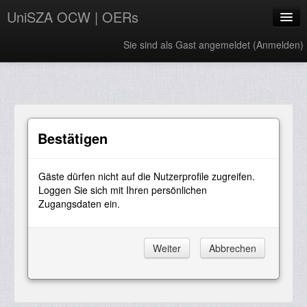
UniSZA OCW | OERs
Sie sind als Gast angemeldet (
Anmelden
)
My Courses
e-Aduan
e-Learning Website
Bestätigen
UniSZA Website
Gäste dürfen nicht auf die Nutzerprofile zugreifen.
Deutsch ‎(de)‎
Loggen Sie sich mit Ihren persönlichen
Zugangsdaten ein.