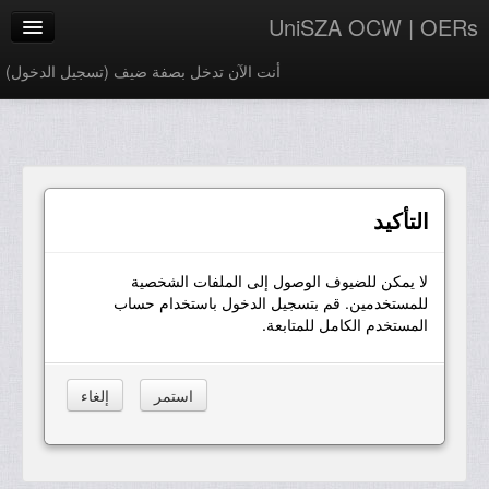
UniSZA OCW | OERs
أنت الآن تدخل بصفة ضيف (
تسجيل الدخول
)
My Courses
e-Aduan
e-Learning Website
التأكيد
UniSZA Website
لا يمكن للضيوف الوصول إلى الملفات الشخصية
العربية ‎(ar)‎
للمستخدمين. قم بتسجيل الدخول باستخدام حساب
المستخدم الكامل للمتابعة.