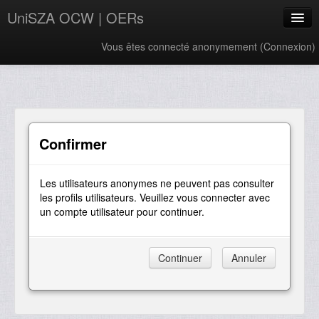
UniSZA OCW | OERs
Vous êtes connecté anonymement (
Connexion
)
My Courses
e-Aduan
e-Learning Website
Confirmer
UniSZA Website
Les utilisateurs anonymes ne peuvent pas consulter
Français ‎(fr)‎
les profils utilisateurs. Veuillez vous connecter avec
un compte utilisateur pour continuer.