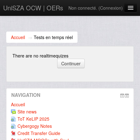
UniSZA OCW | OERs
Non connecté. (
Connexion
)
My Courses
e-Aduan
Accueil
→
Tests en temps réel
e-Learning Website
There are no realtimequizes
UniSZA Website
Français ‎(fr)‎
NAVIGATION
Accueil
Site news
ToT KeLIP 2025
Cybergogy Notes
Credit Transfer Guide