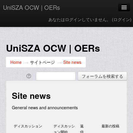
UniSZA OCW | OERs
あなたはログインしていません。 (
ログイン
)
My Courses
e-Aduan
UniSZA OCW | OERs
e-Learning Website
Home
→
サイトページ
→
Site news
UniSZA Website
Japanese ‎(ja_kids)‎
Site news
General news and announcements
ディスカッション
ディスカッシ
返
最新の投稿
ョン開始
信