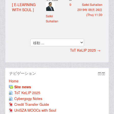
[ E-LEARNING
0
Safei Suhailan
WITH SOUL ]
2019年 09月 26日
(Thu) 11:30
Safei
Suhailan
移
動
ToT KeLIP 2025 →
...
ナビゲーション
Home
Site news
ToT KeLIP 2025
Cybergogy Notes
Credit Transfer Guide
UniSZA MOOCs with Soul