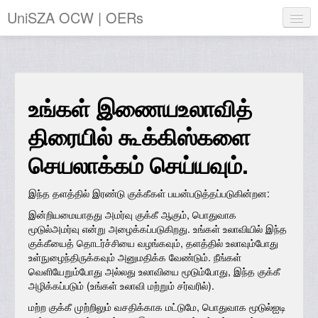
UniSZA OCW | OERs
My Courses
e-Aduan
உங்கள் இணையஉலாவித்
e-Learning Website
திரையில் கூக்கிஸ்களை
UniSZA Website
செயலாக்கம் செய்யவும்.
Tamil ‎(ta)‎
இந்த தளத்தில் இரண்டு குக்கீகள் பயன்படுத்தப்படுகின்றன:
நீங்கள் இன்னும் உள்நுழைவு தொடங்கவில்லை (
உள்நுழைய
)
இன்றியமையாதது அமர்வு குக்கீ ஆகும், பொதுவாக
மூடுல்அமர்வு என்று அழைக்கப்படுகிறது. உங்கள் உலாவியில் இந்த
குக்கீயைத் தொடர்ச்சியை வழங்கவும், தளத்தில் உலாவும்போது
உள்நுழைந்திருக்கவும் அனுமதிக்க வேண்டும். நீங்கள்
வெளியேறும்போது அல்லது உலாவியை மூடும்போது, இந்த குக்கீ
அழிக்கப்படும் (உங்கள் உலாவி மற்றும் சர்வரில்).
மற்ற குக்கீ முற்றிலும் வசதிக்காக மட்டுமே, பொதுவாக மூடுல்ஐடி