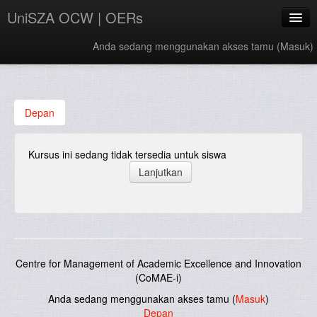
UniSZA OCW | OERs
Anda sedang menggunakan akses tamu (
Masuk
)
My Courses
e-Aduan
Depan
e-Learning Website
Kursus ini sedang tidak tersedia untuk siswa
UniSZA Website
Bahasa Indonesia ‎(id)‎
Centre for Management of Academic Excellence and Innovation
(CoMAE-i)
Anda sedang menggunakan akses tamu (
Masuk
)
Depan