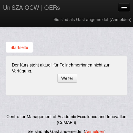
UniSZA OCW | OERs
Sie sind als Gast angemeldet (
Anmelden
)
My Courses
e-Aduan
Startseite
e-Learning Website
Der Kurs steht aktuell für Teilnehmer/innen nicht zur
UniSZA Website
Verfügung.
Deutsch ‎(de)‎
Centre for Management of Academic Excellence and Innovation
(CoMAE-i)
Sie sind als Gast angemeldet (
Anmelden
)