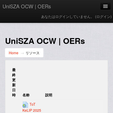
UniSZA OCW | OERs
あなたはログインしていません。 (
ログイン
)
My Courses
e-Aduan
UniSZA OCW | OERs
e-Learning Website
Home
→
リソース
UniSZA Website
Japanese ‎(ja_kids)‎
最
終
更
新
日
時
名称
説明
ToT
KeLIP 2025