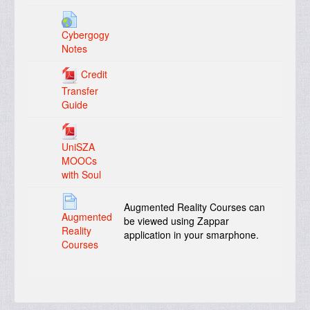
Cybergogy
Notes
Credit
Transfer
Guide
UniSZA
MOOCs
with Soul
Augmented Reality Courses can
Augmented
be viewed using Zappar
Reality
application in your smarphone.
Courses