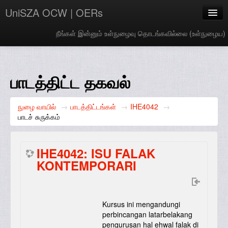
UniSZA OCW | OERs
நீங்கள் இன்னும் உள்நுழைவு தொடங்கவில்லை (
உள்நுழைய
)
My Courses
e-Aduan
பாடத்திட்ட தகவல்
e-Learning Website
நுழை வாயில்
→
பாடத்திட்டங்கள்
→
IHE4042
→
UniSZA Website
பாடச் சுருக்கம்
Tamil ‎(ta)‎
IHE4042: ISU FALAK
KONTEMPORARI
Kursus ini mengandungi
perbincangan latarbelakang
pengurusan hal ehwal falak di