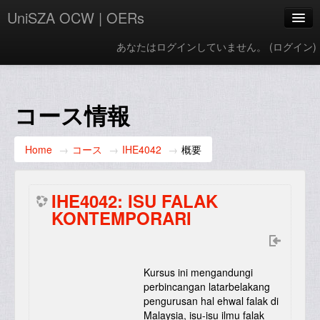
UniSZA OCW | OERs
あなたはログインしていません。 (
ログイン
)
My Courses
e-Aduan
コース情報
e-Learning Website
Home
→
コース
→
IHE4042
→
概要
UniSZA Website
Japanese ‎(ja_kids)‎
IHE4042: ISU FALAK
KONTEMPORARI
Kursus ini mengandungi
perbincangan latarbelakang
pengurusan hal ehwal falak di
Malaysia, isu-isu ilmu falak