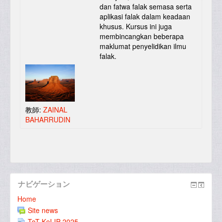
dan fatwa falak semasa serta
aplikasi falak dalam keadaan
khusus. Kursus ini juga
membincangkan beberapa
maklumat penyelidikan ilmu
falak.
教師:
ZAINAL
BAHARRUDIN
ナビゲーション
Home
Site news
ToT KeLIP 2025