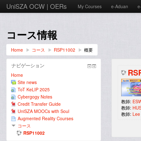
UniSZA OCW | OERs
My Courses
e-Aduan
e
コース情報
Home
▶︎
コース
▶︎
RSP11002
▶︎
概要
ナビゲーション
RS
Home
Site news
ToT KeLIP 2025
Cybergogy Notes
教師:
ES
Credit Transfer Guide
教師:
HUS
UniSZA MOOCs with Soul
教師:
Lee
Augmented Reality Courses
コース
RSP11002