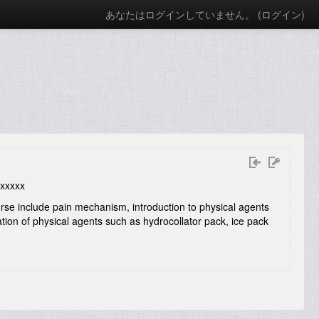
あなたはログインしていません。 (
ログイン
)
xxxxxx
urse include pain mechanism, introduction to physical agents
ation of physical agents such as hydrocollator pack, ice pack
.