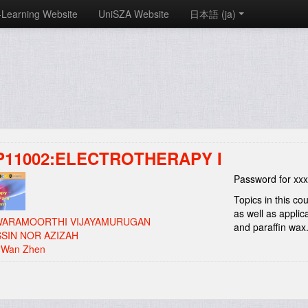
-Learning Website
UniSZA Website
日本語 ‎(ja)‎
P11002:ELECTROTHERAPY I
Password for xx
Topics in this co
as well as applic
WARAMOORTHI VIJAYAMURUGAN
and paraffin wax
SIN NOR AZIZAH
 Wan Zhen