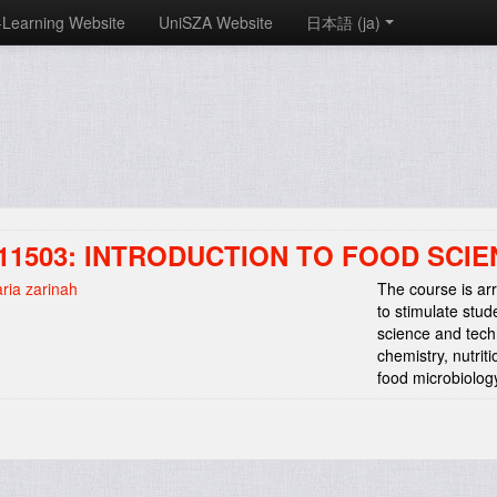
-Learning Website
UniSZA Website
日本語 ‎(ja)‎
I11503: INTRODUCTION TO FOOD SC
ria zarinah
The course is ar
to stimulate stud
science and techn
chemistry, nutrit
food microbiology