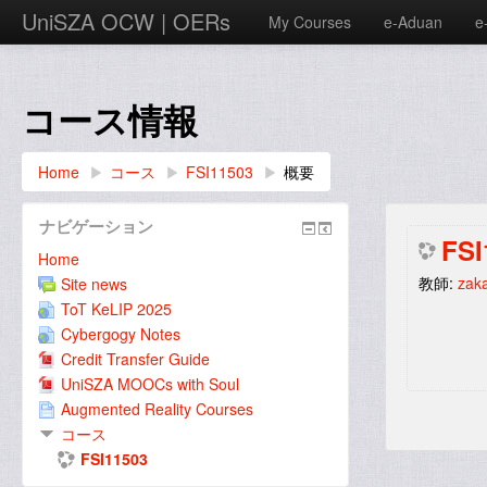
UniSZA OCW | OERs
My Courses
e-Aduan
e
コース情報
Home
▶︎
コース
▶︎
FSI11503
▶︎
概要
ナビゲーション
FS
Home
教師:
zaka
Site news
ToT KeLIP 2025
Cybergogy Notes
Credit Transfer Guide
UniSZA MOOCs with Soul
Augmented Reality Courses
コース
FSI11503