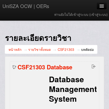
UniSZA OCW | OERs
ท่านยังไม่ได้เข้าสู่ระบบ (
เข้าสู่ระบบ
)
My Courses
e-Aduan
รายละเอียดรายวิชา
e-Learning Website
หน้าหลัก
→
รายวิชาทั้งหมด
→
CSF21303
→
บทคัดย่อ
UniSZA Website
Thai ‎(th)‎
CSF21303 Database
Database
Management
System